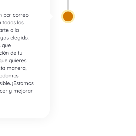
n por correo
 todos los
rte a la
ayas elegido.
s que
ción de tu
que quieres
sta manera,
podamos
sible. ¡Estamos
cer y mejorar