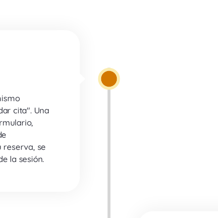
 mismo
ar cita". Una
rmulario,
de
u reserva, se
e la sesión.