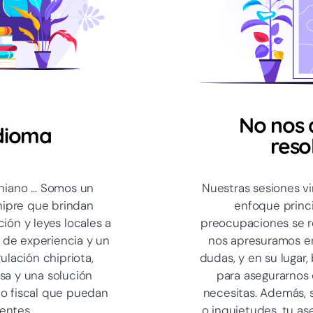
No nos
dioma
reso
aniano … Somos un
Nuestras sesiones vi
hipre que brindan
enfoque princ
ión y leyes locales a
preocupaciones se r
 de experiencia y un
nos apresuramos en 
lación chipriota,
dudas, y en su lugar
sa y una solución
para asegurarnos
l o fiscal que puedan
necesitas. Además, 
entes.
o inquietudes, tu as